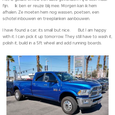
fijn.😊 Ik ben er reuze blij mee. Morgen kan ik hem
afhalen. Ze moeten hem nog wassen, poetsen, een
schotel inbouwen en treeplanken aanbouwen.
I have found a car, its small but nice. 😊 But I am happy
with it. I can pick it up tomorrow. They still have to wash it,
polish it, build in a 5ft wheel and add running boards.