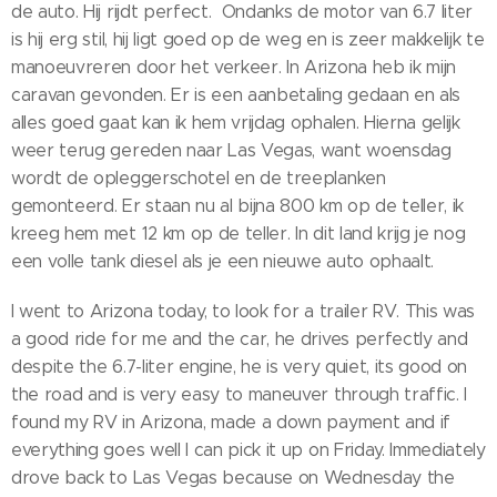
de auto. Hij rijdt perfect. Ondanks de motor van 6.7 liter
is hij erg stil, hij ligt goed op de weg en is zeer makkelijk te
manoeuvreren door het verkeer. In Arizona heb ik mijn
caravan gevonden. Er is een aanbetaling gedaan en als
alles goed gaat kan ik hem vrijdag ophalen. Hierna gelijk
weer terug gereden naar Las Vegas, want woensdag
wordt de opleggerschotel en de treeplanken
gemonteerd. Er staan nu al bijna 800 km op de teller, ik
kreeg hem met 12 km op de teller. In dit land krijg je nog
een volle tank diesel als je een nieuwe auto ophaalt.
I went to Arizona today, to look for a trailer RV. This was
a good ride for me and the car, he drives perfectly and
despite the 6.7-liter engine, he is very quiet, its good on
the road and is very easy to maneuver through traffic. I
found my RV in Arizona, made a down payment and if
everything goes well I can pick it up on Friday. Immediately
drove back to Las Vegas because on Wednesday the