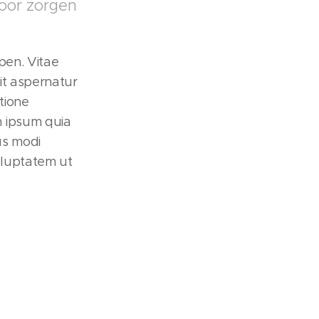
voor zorgen
pen. Vitae
it aspernatur
tione
m ipsum quia
us modi
oluptatem ut