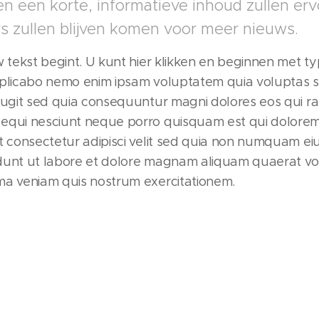
en een korte, informatieve inhoud zullen er
ers zullen blijven komen voor meer nieuws.
w tekst begint. U kunt hier klikken en beginnen met ty
xplicabo nemo enim ipsam voluptatem quia voluptas s
 fugit sed quia consequuntur magni dolores eos qui ra
equi nesciunt neque porro quisquam est qui dolore
et consectetur adipisci velit sed quia non numquam ei
dunt ut labore et dolore magnam aliquam quaerat v
ma veniam quis nostrum exercitationem.