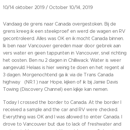
10/14 oktober 2019 / October 10/14, 2019
Vandaag de grens naar Canada overgestoken. Bij de
grens kreeg ik een steekproef en werd de wagen en RV
gecontroleerd. Alles was OK en ik mocht Canada binnen.
Ik ben naar Vancouver gereden maar door gebrek aan
vers water en geen tappunten in Vancouver, snel richting
het oosten. Ben nu 2 dagen in Chilliwack. Water is weer
aangevuld. Helaas is hier weinig te doen en het regent al
3 dagen. Morgenochtend ga ik via de Trans Canada
highway (NR.1 ) naar Hope, kijken of ik bij Jamie Davis
Towing (Discovery Channel) een kijkje kan nemen.
Today I crossed the border to Canada. At the border I
received a sample and the car and RV were checked.
Everything was OK and I was allowed to enter Canada. I
drove to Vancouver but due to lack of freshwater and