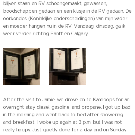
blijven staan en RV schoongemaakt, gewassen,
boodschappen gedaan en een klusje in de RV gedaan. De
oorkondes (Koninklijke onderscheidingen) van mijn vader
en moeder hangen nu in de RV. Vandaag, dinsdag, ga ik
weer verder richting Banff en Calgary.
After the visit to Jamie, we drove on to Kamloops for an
overnight stay, diesel, gasoline, and propane. I got up bad
in the morning and went back to bed after showering
and breakfast. I woke up again at 3 p.m. but I was not
really happy. Just quietly done for a day and on Sunday